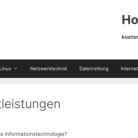
Ho
kosten
Linux
Netzwerktechnik
Datenrettung
Internet
tleistungen
re Informationstechnologie?