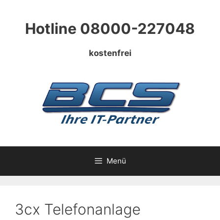
Zum
Inhalt
Hotline 08000-227048
springen
kostenfrei
Menü
3cx Telefonanlage