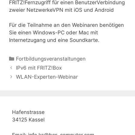
FRITZ!Fernzugriff für einen BenutzerVerbindung
zweier NetzwerkeVPN mit iOS und Android
Für die Teilnahme an den Webinaren benötigen
Sie einen Windows-PC oder Mac mit
Internetzugang und eine Soundkarte.
Kategorien
Fortbildungsveranstaltungen
IPv6 mit FRITZ!Box
WLAN-Experten-Webinar
Hafenstrasse
34125 Kassel
Email: info.ks@bcs-computer.com