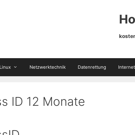
Ho
kosten
Linux
Netzwerktechnik
Datenrettung
Internet
ss ID 12 Monate
ssID