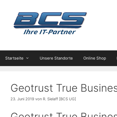
Zum
Inhalt
springen
Startseite
Unsere Standorte
Online Shop
Geotrust True Busine
23. Juni 2019
von
R. Sielaff [BCS UG]
Geotrust True Busine