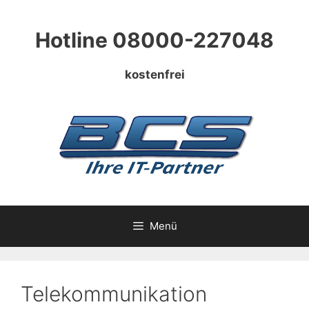
Zum
Inhalt
Hotline 08000-227048
springen
kostenfrei
Menü
Telekommunikation