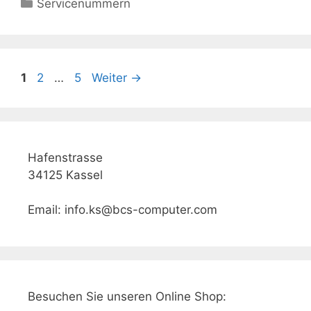
Kategorien
Servicenummern
Seite
Seite
Seite
1
2
…
5
Weiter
→
Hafenstrasse
34125 Kassel
Email: info.ks@bcs-computer.com
Besuchen Sie unseren Online Shop: